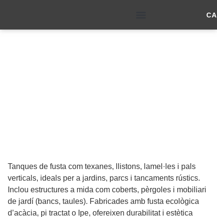
CA
Tanques i Estructures de
SOBRE NOSALTRES
Fusta
Tanques de fusta com texanes, llistons, lamel·les i pals
verticals, ideals per a jardins, parcs i tancaments rústics.
Inclou estructures a mida com coberts, pèrgoles i mobiliari
de jardí (bancs, taules). Fabricades amb fusta ecològica
d’acàcia, pi tractat o Ipe, ofereixen durabilitat i estètica