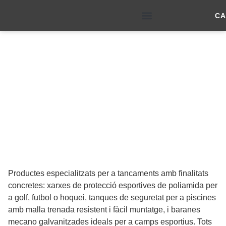
CA
Productes Específics per a
SOBRE NOSALTRES
Tancaments
Productes especialitzats per a tancaments amb finalitats
concretes: xarxes de protecció esportives de poliamida per
a golf, futbol o hoquei, tanques de seguretat per a piscines
amb malla trenada resistent i fàcil muntatge, i baranes
mecano galvanitzades ideals per a camps esportius. Tots